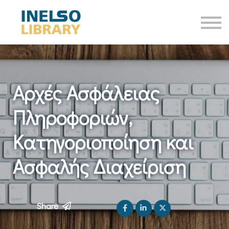
Online Courses
Επικοινωνία
Είσοδος
Αρχές Ασφάλειας
Πληροφοριών,
Κατηγοριοποίηση και
Ασφαλής Διαχείριση
Share