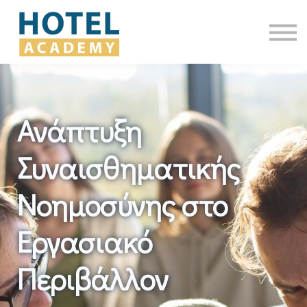
Όλα τα Σεμινάρια
Επικοινωνία
Είσοδος
Ανάπτυξη
Συναισθηματικής
Νοημοσύνης στο
Εργασιακό
Περιβάλλον