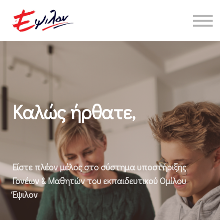
Συνδρομές
Επικοινωνία
About Us
Είσοδος
Καλώς ήρθατε,
Είστε πλέον μέλος στο σύστημα υποστήριξης
Γονέων & Μαθητών του εκπαιδευτικού Ομίλου
Έψιλον