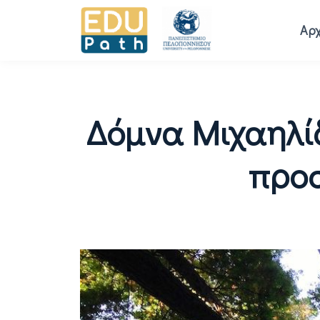
Αρχ
Δόμνα Μιχαηλί
προσ