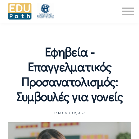
Νέα
About Us
Επικοινωνία
Είσοδος
Εφηβεία -
Επαγγελματικός
Προσανατολισμός:
Συμβουλές για γονείς
17 ΝΟΕΜΒΡΊΟΥ, 2023