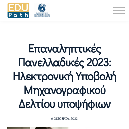
Νέα
About Us
Επικοινωνία
Είσοδος
Επαναληπτικές
Πανελλαδικές 2023:
Ηλεκτρονική Υποβολή
Μηχανογραφικού
Δελτίου υποψήφιων
6 ΟΚΤΩΒΡΊΟΥ, 2023