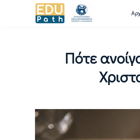
Αρχ
Πότε ανοίγ
Χριστ