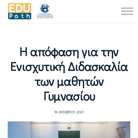
Νέα
About Us
Επικοινωνία
Είσοδος
Η απόφαση για την
Ενισχυτική Διδασκαλία
των μαθητών
Γυμνασίου
16 ΟΚΤΩΒΡΊΟΥ, 2023