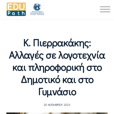
Νέα
About Us
Επικοινωνία
Είσοδος
Κ. Πιερρακάκης:
Αλλαγές σε λογοτεχνία
και πληροφορική στο
Δημοτικό και στο
Γυμνάσιο
20 ΝΟΕΜΒΡΊΟΥ, 2023