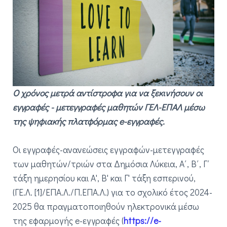
Ο χρόνος μετρά αντίστροφα για να ξεκινήσουν οι
εγγραφές - μετεγγραφές μαθητών ΓΕΛ-ΕΠΑΛ μέσω
της ψηφιακής πλατφόρμας e-εγγραφές.
Οι εγγραφές-ανανεώσεις εγγραφών-μετεγγραφές
των μαθητών/τριών στα Δημόσια Λύκεια, Α΄, Β΄, Γ΄
τάξη ημερησίου και Α', B' και Γ' τάξη εσπερινού,
(ΓΕ.Λ. [1]/ΕΠΑ.Λ./Π.ΕΠΑ.Λ.) για το σχολικό έτος 2024-
2025 θα πραγματοποιηθούν ηλεκτρονικά μέσω
της εφαρμογής e-εγγραφές (
https://e-