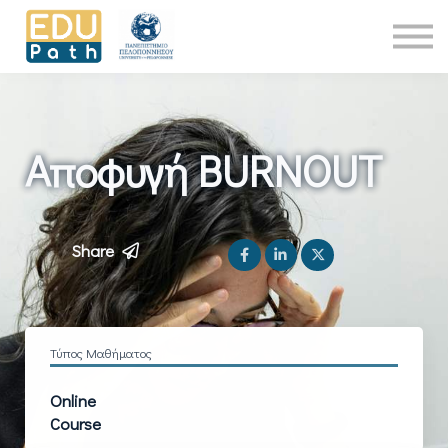
Νέα
About Us
Επικοινωνία
Είσοδος
Αποφυγή BURNOUT
Share
Τύπος Μαθήματος
Online
Course