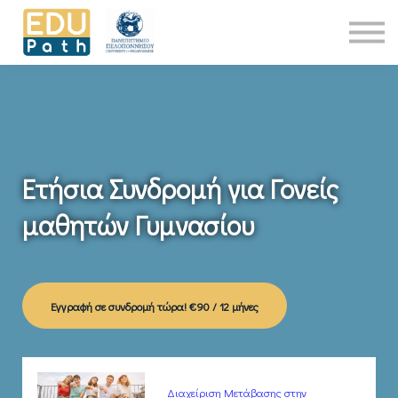
Νέα
About Us
Επικοινωνία
Είσοδος
Ετήσια Συνδρομή για Γονείς
μαθητών Γυμνασίου
Εγγραφή σε συνδρομή τώρα!
€90 / 12 μήνες
Διαχείριση Mετάβασης στην